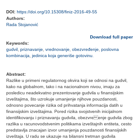
DOI:
https://doi.org/10.15308/finiz-2016-49-55
Authors:
Rada Stojanović
Download full paper
Keywords:
gudvil
,
priznavanje
,
vrednovanje
,
obezvređenje
,
poslovna
kombinacija
,
jedinica koja generiše gotovinu.
Abstract:
Razlike u primeni regulatornog okvira koji se odnosi na gudvil,
kako na globalnom, tako i na nacionalnom nivou, imaju za
posledicu neadekvatno prezentovanje gudvila u finansijskim
izveštajima, što uzrokuje umanjenje njihove pouzdanosti,
odnosno povecanje rizika od prihvatanja informacija datih u
finansijskim izveštajima. Pored rizika svojstvenih inicijalnom
identifikovanju i priznavanju gudvila, obezvreenje gudvila zbog
razlika u racunovodstvenim politikama izveštajnih entiteta, cesto
predstavlja znacajan izvor umanjenja pouzdanosti finansijskih
izveštaja. U radu se ukazuje na bilansni tretman gudvila