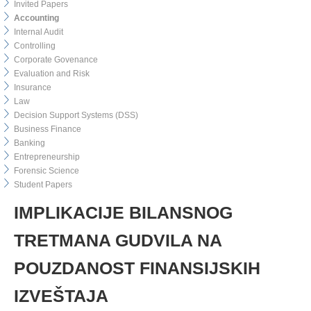
Invited Papers
Accounting
Internal Audit
Controlling
Corporate Govenance
Evaluation and Risk
Insurance
Law
Decision Support Systems (DSS)
Business Finance
Banking
Entrepreneurship
Forensic Science
Student Papers
IMPLIKACIJE BILANSNOG
TRETMANA GUDVILA NA
POUZDANOST FINANSIJSKIH
IZVEŠTAJA