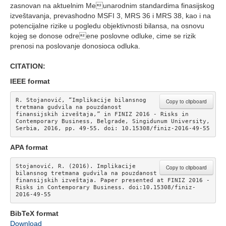
zasnovan na aktuelnim Meunarodnim standardima finasijskog
izveštavanja, prevashodno MSFI 3, MRS 36 i MRS 38, kao i na
potencijalne rizike u pogledu objektivnosti bilansa, na osnovu
kojeg se donose odreene poslovne odluke, cime se rizik
prenosi na poslovanje donosioca odluka.
CITATION:
IEEE format
R. Stojanović, “Implikacije bilansnog 
Copy to clipboard
tretmana gudvila na pouzdanost 
finansijskih izveštaja,” in FINIZ 2016 - Risks in 
Contemporary Business, Belgrade, Singidunum University, 
Serbia, 2016, pp. 49-55. doi: 10.15308/finiz-2016-49-55 
APA format
Stojanović, R. (2016). Implikacije 
Copy to clipboard
bilansnog tretmana gudvila na pouzdanost 
finansijskih izveštaja. Paper presented at FINIZ 2016 - 
Risks in Contemporary Business. doi:10.15308/finiz-
2016-49-55
BibTeX format
Download